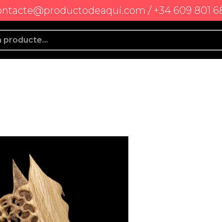
ontacte@productodeaqui.com / +34 609 801 6