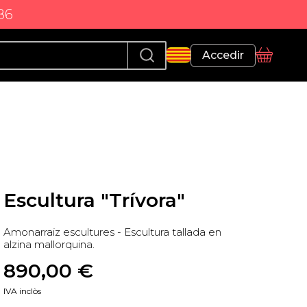
86
Perfil
Accedir
Cistella
Escultura "Trívora"
Amonarraiz escultures - Escultura tallada en
alzina mallorquina.
890,00
 €
IVA inclòs