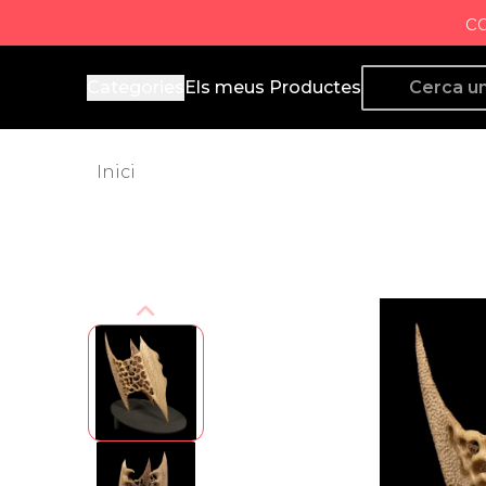
c
Producto de Aquí
Categories
Els meus Productes
Inici