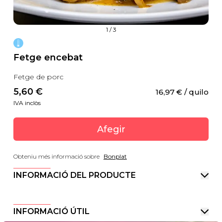
1
/
3
Fetge encebat
Fetge de porc
5,60
 €
16,97
 €
 / quilo
IVA inclòs
Afegir
Obteniu més informació sobre
Bonplat
INFORMACIÓ DEL PRODUCTE
INFORMACIÓ ÚTIL