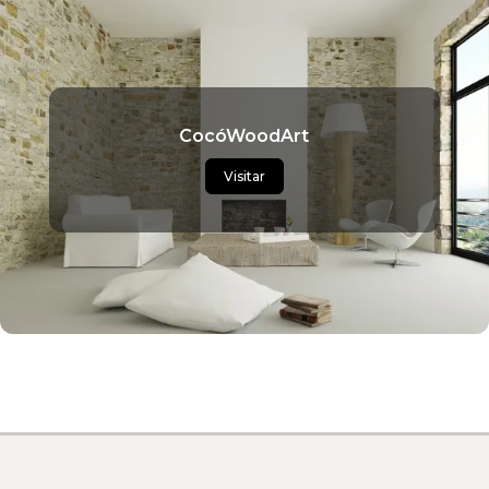
CocóWoodArt
Visitar