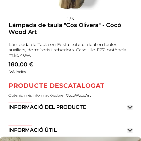
1
/
3
Làmpada de taula "Cos Olivera" - Cocó
Wood Art
Làmpada de Taula en Fusta Lobra. Ideal en taules
auxiliars, dormitoris i rebedors. Casquillo E27, potència
màx. 40w.
180,00
 €
IVA inclòs
PRODUCTE DESCATALOGAT
Obteniu més informació sobre
CocóWoodArt
INFORMACIÓ DEL PRODUCTE
INFORMACIÓ ÚTIL