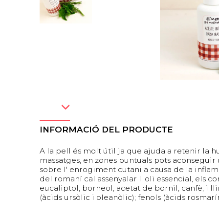
INFORMACIÓ DEL PRODUCTE
A la pell és molt útil ja que ajuda a retenir la 
massatges, en zones puntuals pots aconseguir u
sobre l' enrogiment cutani a causa de la infla
del romaní cal assenyalar l' oli essencial, els 
eucaliptol, borneol, acetat de bornil, canfè, i l
(àcids ursòlic i oleanòlic); fenols (àcids rosmarín