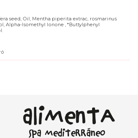
fera seed, Oil, Mentha piperita extrac, rosmarinus
rol, Alpha-Isomethyl Ionone , *Buttylphenyl
l.
ró