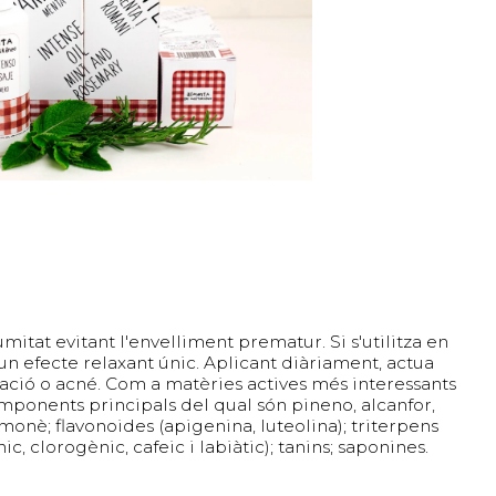
humitat evitant l'envelliment prematur. Si s'utilitza en
n efecte relaxant únic. Aplicant diàriament, actua
mació o acné. Com a matèries actives més interessants
components principals del qual són pineno, alcanfor,
limonè; flavonoides (apigenina, luteolina); triterpens
ic, clorogènic, cafeic i labiàtic); tanins; saponines.