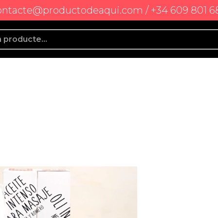
ontacte@productodeaqui.com / +34 609 801 6