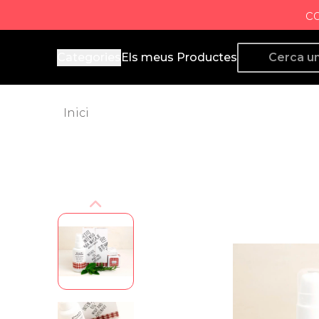
c
Producto de Aquí
Categories
Els meus Productes
Inici