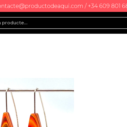
ontacte@productodeaqui.com / +34 609 801 6