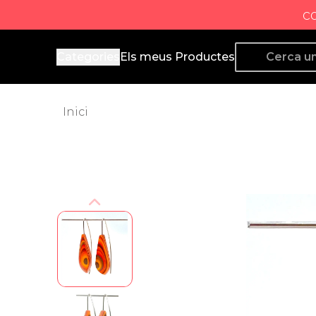
c
Producto de Aquí
Categories
Els meus Productes
Inici