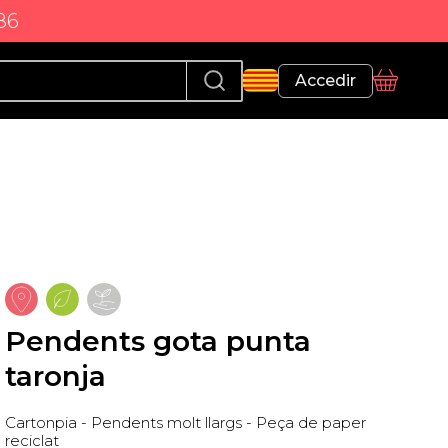
86
Perfil
Accedir
Cistella
Pendents gota punta
taronja
Cartonpia - Pendents molt llargs - Peça de paper
reciclat