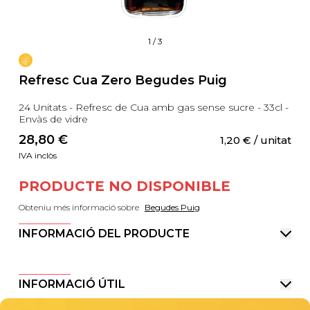
1
/
3
Refresc Cua Zero Begudes Puig
24 Unitats - Refresc de Cua amb gas sense sucre - 33cl -
Envàs de vidre
28,80
 €
1,20
 €
 / unitat
IVA inclòs
PRODUCTE NO DISPONIBLE
Obteniu més informació sobre
Begudes Puig
INFORMACIÓ DEL PRODUCTE
INFORMACIÓ ÚTIL