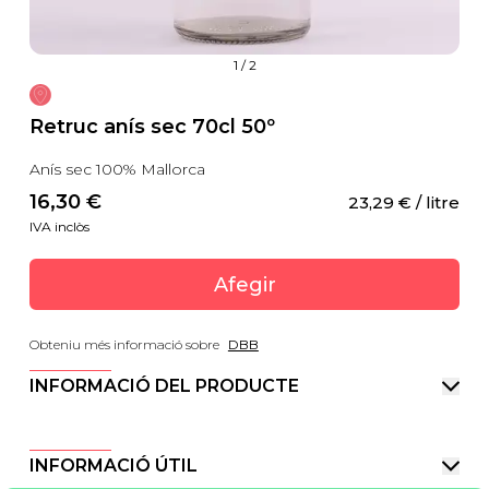
1
/
2
Retruc anís sec 70cl 50º
Anís sec 100% Mallorca
16,30
 €
23,29
 €
 / litre
IVA inclòs
Afegir
Obteniu més informació sobre
DBB
INFORMACIÓ DEL PRODUCTE
INFORMACIÓ ÚTIL