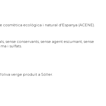
e cosmètica ecològica i natural d'Espanya (ACENE).
als, sense conservants, sense agent escumant, sense
ma i sulfats.
oliva verge produït a Sóller.