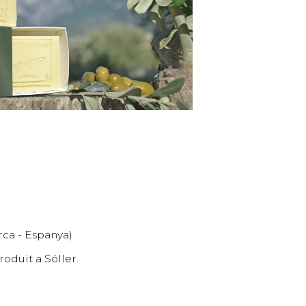
rca - Espanya)
oduït a Sóller.