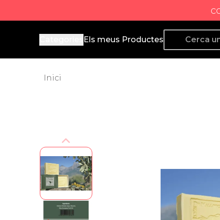
c
Producto de Aquí
Categories
Els meus Productes
Inici