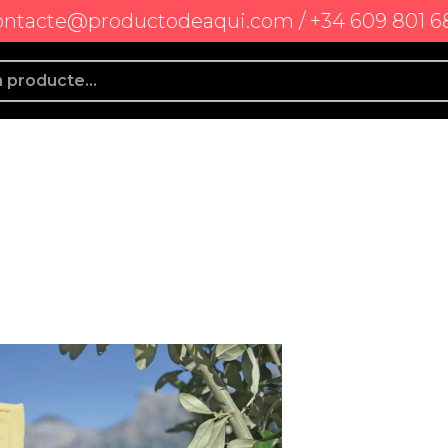
ontacte@productodeaqui.com / +34 609 801 6