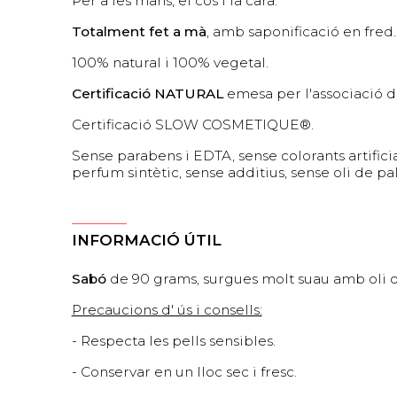
Per a les mans, el cos i la cara.
Totalment fet a mà
, amb saponificació en fred.
100% natural i 100% vegetal.
Certificació NATURAL
emesa per l'associació d
Certificació SLOW COSMETIQUE®.
Sense parabens i EDTA, sense colorants artifici
perfum sintètic, sense additius, sense oli de pal
INFORMACIÓ ÚTIL
Sabó
de 90 grams, surgues molt suau amb oli d'
Precaucions d' ús i consells:
- Respecta les pells sensibles.
- Conservar en un lloc sec i fresc.