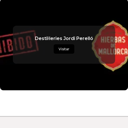
Destil·leries Jordi Perelló
Visitar