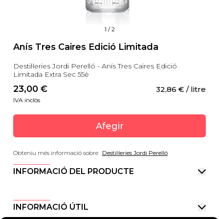
1
/
2
Anís Tres Caires Edició Limitada
Destil·leries Jordi Perelló - Anís Tres Caires Edició
Limitada Extra Sec 55è
23,00
 €
32,86
 €
 / litre
IVA inclòs
Afegir
Obteniu més informació sobre
Destil·leries Jordi Perelló
INFORMACIÓ DEL PRODUCTE
INFORMACIÓ ÚTIL