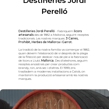
Destil·leries Jordi
Perelló
Destil·leries Jordi Perelló
- Fabriquem
licors
artesanals
des de 1882 a Mallorca, seguint receptes
tradicionals. Les nostres marques:
3 Caires,
Prohibit, Herbes de Mallorca i Garrot.
La tradició de la nostra família va començar el 1882,
quan deixem l'elaboració de vi després de la plaga
de la fil·lecció per dedicar-nos de ple a la fabricació
de licors a Llubí,
Mallorca.
Des d'aleshores, seguim
receptes ancestrals per crear productes com
brandy, ron, anís sec i d'altres. El 1999, ens
traslladem a modernes instal·lacions a Calvià, on
mantenim la producció artesanal amb les nostres
marques.