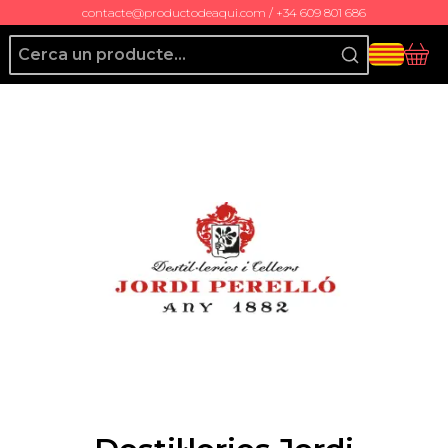
contacte@productodeaqui.com / +34 609 801 686
Producto de Aquí
Cis