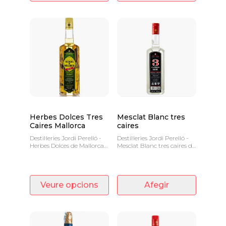
Herbes Dolces Tres
Mesclat Blanc tres
Caires Mallorca
caires
Destil·leries Jordi Perelló -
Destil·leries Jordi Perelló -
Herbes Dolces de Mallorca
Mesclat Blanc tres caires de
Tres Caires
Mallorca, barreja d'anís sec
i anís dolç.
Veure opcions
Afegir