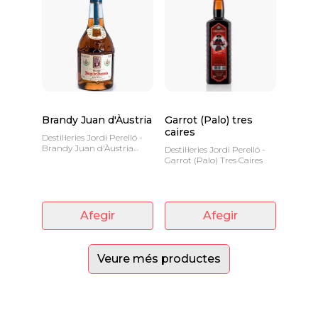
Brandy Juan d'Àustria
Garrot (Palo) tres
caires
Destil·leries Jordi Perelló -
Brandy Juan d'Àustria
Destil·leries Jordi Perelló -
Solera 15 Anys 40è 70 CL
Garrot (Palo) Tres Caires
Afegir
Afegir
Veure més productes