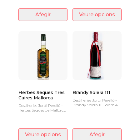
Afegir
Veure opcions
Herbes Seques Tres
Brandy Solera 111
Caires Mallorca
Destil·leries Jordi Perelló -
Brandy Solera 111 Solera 40
Destil·leries Jordi Perelló -
Anys + 30 anys en ampolla
Herbes Seques de Mallorca
40º 70 CL
Tres Caires
Veure opcions
Afegir