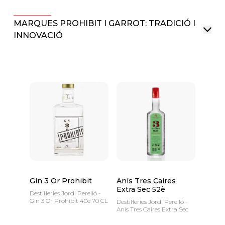
MARQUES PROHIBIT I GARROT: TRADICIÓ I
INNOVACIÓ
Gin 3 Or Prohibit
Anís Tres Caires
Extra Sec 52è
Destil·leries Jordi Perelló -
Gin 3 Or Prohibit 40è 70 CL
Destil·leries Jordi Perelló -
Anís Tres Caires Extra Sec