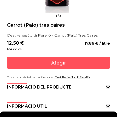
1
/
3
Garrot (Palo) tres caires
Destil·leries Jordi Perelló - Garrot (Palo) Tres Caires
12,50
 €
17,86
 €
 / litre
IVA inclòs
Afegir
Obteniu més informació sobre
Destil·leries Jordi Perelló
INFORMACIÓ DEL PRODUCTE
INFORMACIÓ ÚTIL