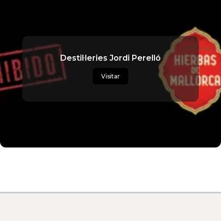
Destil·leries Jordi Perelló
Visitar