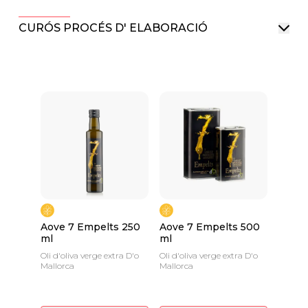
CURÓS PROCÉS D' ELABORACIÓ
Aove 7 Empelts 250
Aove 7 Empelts 500
ml
ml
Oli d'oliva verge extra D'o
Oli d'oliva verge extra D'o
Mallorca
Mallorca