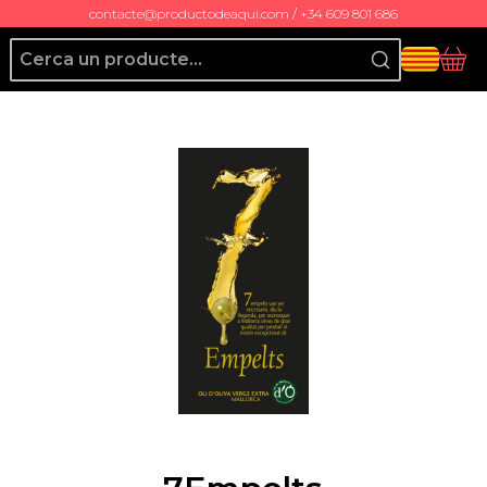
contacte@productodeaqui.com / +34 609 801 686
Producto de Aquí
Cis