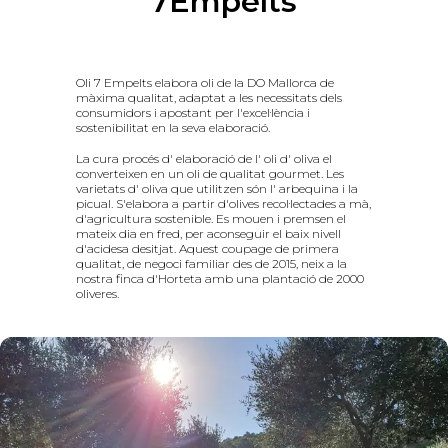
7Empelts
Oli 7 Empelts elabora oli de la DO Mallorca de
màxima qualitat, adaptat a les necessitats dels
consumidors i apostant per l'excel·lència i
sostenibilitat en la seva elaboració.
La cura procés d' elaboració de l' oli d' oliva el
converteixen en un oli de qualitat gourmet. Les
varietats d' oliva que utilitzen són l' arbequina i la
picual. S'elabora a partir d'olives recol·lectades a mà,
d'agricultura sostenible. Es mouen i premsen el
mateix dia en fred, per aconseguir el baix nivell
d'acidesa desitjat. Aquest coupage de primera
qualitat, de negoci familiar des de 2015, neix a la
nostra finca d'Horteta amb una plantació de 2000
oliveres.