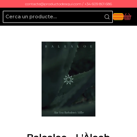
contacte@productodeaqui.com / +34 609 801 686
Producto de Aquí
Cis