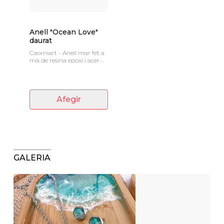
Anell "Ocean Love"
daurat
Caorniart - Anell mar fet a
mà de resina epoxi i acer
inoxidable banyat en or,
totalment ajustable.
Afegir
GALERIA