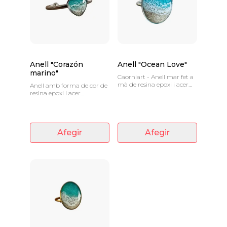
Anell "Corazón
Anell "Ocean Love"
marino"
Caorniart - Anell mar fet a
mà de resina epoxi i acer
Anell amb forma de cor de
inoxidable banyat en or,
resina epoxi i acer
totalment ajustable.
inoxidable, totalment
ajustable.
Afegir
Afegir