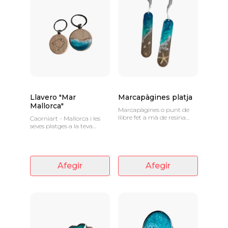
Llavero "Mar
Marcapàgines platja
Mallorca"
Marcapàgines o punt de
llibre fet a mà de resina
Caorniart - Mallorca i les
epoxi i sorra marina.
seves platges a la teva
butxaca
Afegir
Afegir