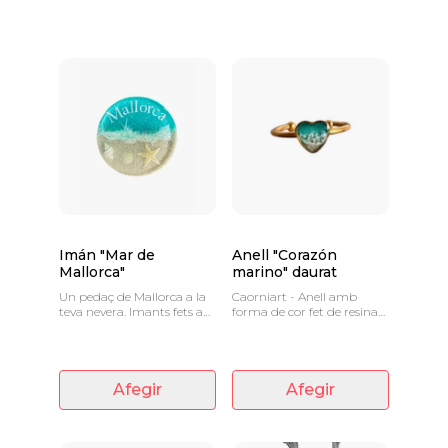
Imán "Mar de
Anell "Corazón
Mallorca"
marino" daurat
Un pedaç de Mallorca a la
Caorniart - Anell amb
teva nevera. Imants fets a
forma de cor fet de resina
mà amb resina, cotxes i
epoxi i acer inoxidable en
sorra. El regal perfecte.
aquest cas banyat en or.
Afegir
Afegir