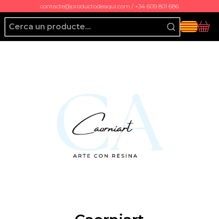
contacte@productodeaqui.com / +34 609 801 686
Producto de Aquí
Cis