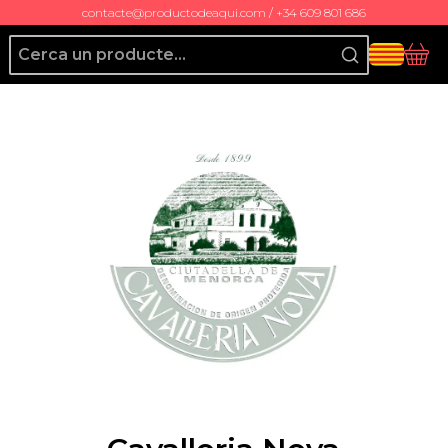
contacte@productodeaqui.com / +34 609 801 686
Producto de Aquí
Cis