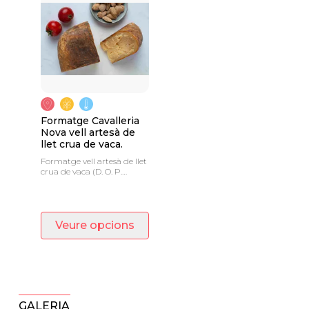
Formatge Cavalleria
Nova vell artesà de
llet crua de vaca.
Formatge vell artesà de llet
crua de vaca (D. O. P.
Mahón-Menorca).
Veure opcions
GALERIA