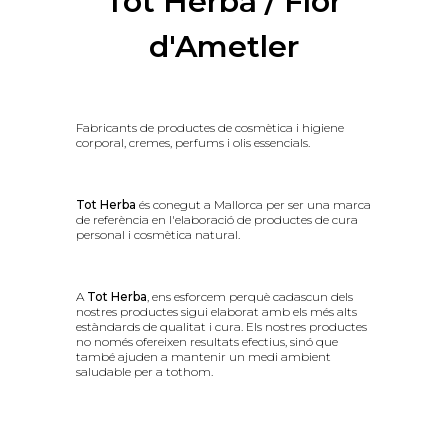
Tot Herba / Flor
d'Ametler
Fabricants de productes de cosmètica i higiene
corporal, cremes, perfums i olis essencials.
Tot Herba
és conegut a Mallorca per ser una marca
de referència en l'elaboració de productes de cura
personal i cosmètica natural.
A
Tot Herba
, ens esforcem perquè cadascun dels
nostres productes sigui elaborat amb els més alts
estàndards de qualitat i cura. Els nostres productes
no només ofereixen resultats efectius, sinó que
també ajuden a mantenir un medi ambient
saludable per a tothom.