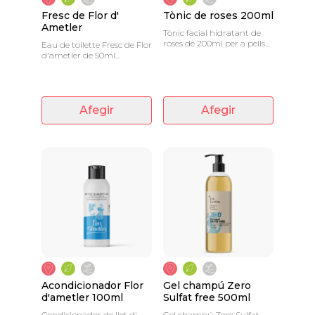
Fresc de Flor d'
Tònic de roses 200ml
Ametler
Tònic facial hidratant de
roses de 200ml per a pells
Eau de toilette Fresc de Flor
normals i seques
d'ametler de 50ml
Fragància fresca i juvenil,
de tocs cítrics
Afegir
Afegir
Acondicionador Flor
Gel champú Zero
d'ametler 100ml
Sulfat free 500ml
Condicionador de llet d'
Gel champú Zero Sulfat