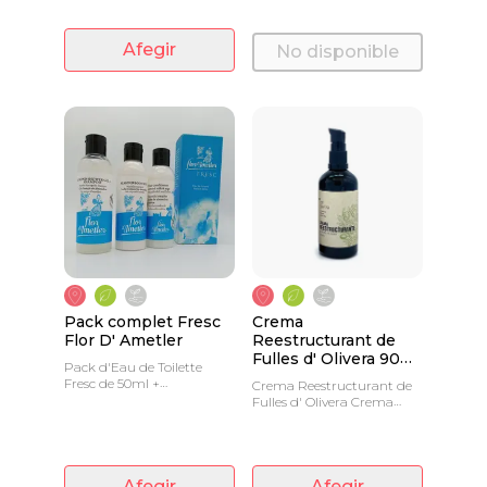
Afegir
No disponible
Pack complet Fresc
Crema
Flor D' Ametler
Reestructurant de
Fulles d' Olivera 90
Pack d'Eau de Toilette
ml
Fresc de 50ml +
Crema Reestructurant de
Gel/champú,
Fulles d' Olivera Crema
Acondicionador i llet
lleugera de dia, de textura
corporal 100ml
suau i penetrant
Afegir
Afegir