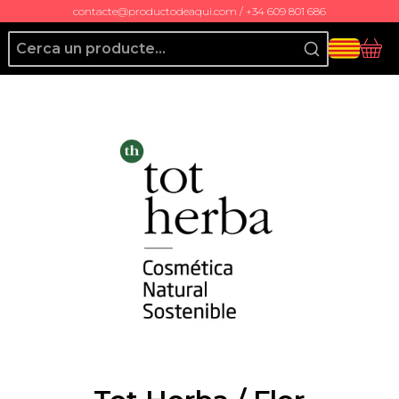
contacte@productodeaqui.com / +34 609 801 686
Producto de Aquí
Cis