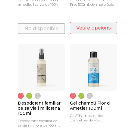
ametlles i salvia de 100ml
Free 500ml, dermatològic
Veure opcions
No disponible
Desodorant familiar
Gel champú Flor d'
de salvia i millorana
Ametler 100ml
100ml
Gel/Champú de llet
d'ametlles de Flor
Desodorant familiar de
d'Ametler 100ml
salvia i millora de 100ml.
Protecció intensa i eficaç.
Per a tot tipus de pells.