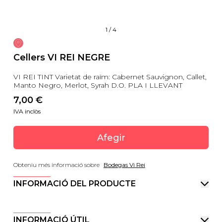
1
/
4
Cellers VI REI NEGRE
VI REI TINT Varietat de raïm: Cabernet Sauvignon, Callet,
Manto Negro, Merlot, Syrah D.O. PLA I LLEVANT
7,00
 €
IVA inclòs
Afegir
Obteniu més informació sobre
Bodegas Vi Rei
INFORMACIÓ DEL PRODUCTE
INFORMACIÓ ÚTIL