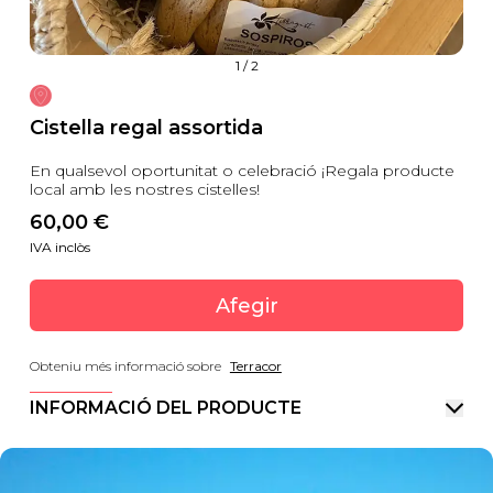
1
/
2
Cistella regal assortida
En qualsevol oportunitat o celebració ¡Regala producte
local amb les nostres cistelles!
60,00
 €
IVA inclòs
Afegir
Obteniu més informació sobre
Terracor
INFORMACIÓ DEL PRODUCTE