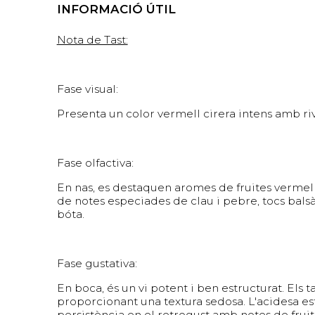
INFORMACIÓ ÚTIL
Nota de Tast:
Fase visual:
Presenta un color vermell cirera intens amb rive
Fase olfactiva:
En nas, es destaquen aromes de fruites verme
de notes especiades de clau i pebre, tocs balsàmi
bóta.
Fase gustativa:
En boca, és un vi potent i ben estructurat. Els t
proporcionant una textura sedosa. L'acidesa est
persistència en el retrogust amb notes de fruit