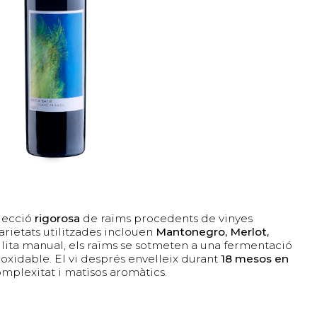
lecció
rigorosa
de raïms procedents de vinyes
varietats utilitzades inclouen
Mantonegro, Merlot,
lita manual, els raïms se sotmeten a una fermentació
oxidable. El vi després envelleix durant
18 mesos en
omplexitat i matisos aromàtics.