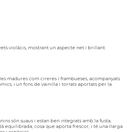
ts violàcis, mostrant un aspecte net i brillant.
lles madures com cireres i frambueses, acompanyats
cs, i un fons de vainilla i torrats aportats per la
anins són suaus i estan ben integrats amb la fusta,
à equilibrada, cosa que aporta frescor, i té una llarga
es i espècies.