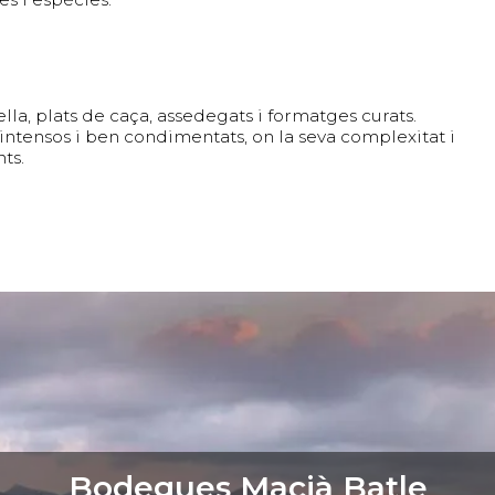
la, plats de caça, assedegats i formatges curats.
ntensos i ben condimentats, on la seva complexitat i
ts.
Bodegues Macià Batle