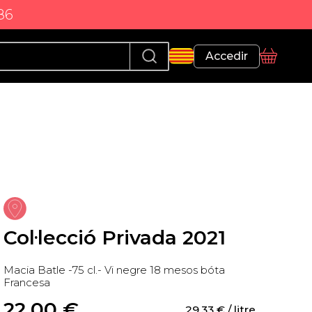
86
Perfil
Accedir
Cistella
Col·lecció Privada 2021
Macia Batle -75 cl.- Vi negre 18 mesos bóta
Francesa
22,00
 €
29,33
 €
 / litre