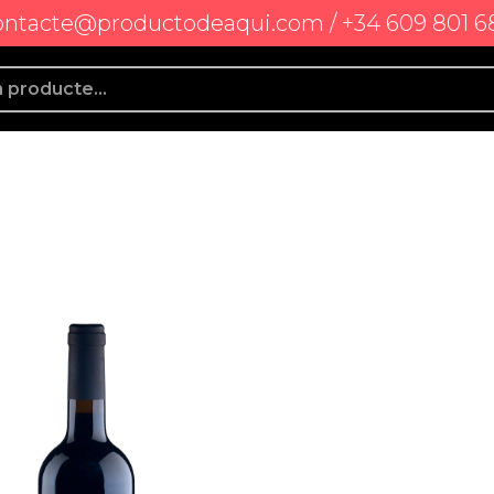
ontacte@productodeaqui.com / +34 609 801 6