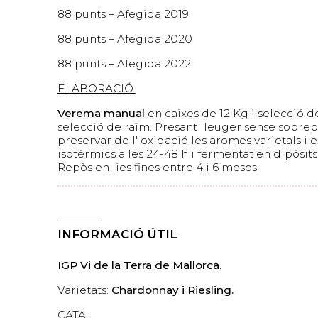
88 punts – Afegida 2019
88 punts – Afegida 2020
88 punts – Afegida 2022
ELABORACIÓ:
Verema manual
en caixes de 12 Kg i selecció de
selecció de raïm. Presant lleuger sense sobrepa
preservar de l' oxidació les aromes varietals i 
isotèrmics a les 24-48 h i fermentat en dipòsits
Repòs en lies fines entre 4 i 6 mesos
INFORMACIÓ ÚTIL
IGP Vi de la Terra de Mallorca.
Varietats:
Chardonnay i Riesling.
CATA: