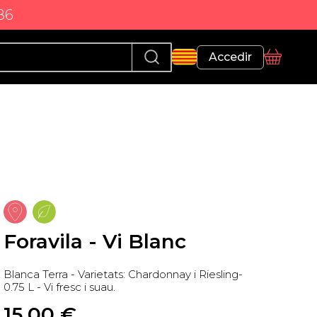
86
Perfil
Accedir
Cistella
Foravila - Vi Blanc
Blanca Terra - Varietats: Chardonnay i Riesling-
0.75 L - Vi fresc i suau.
15,00
 €