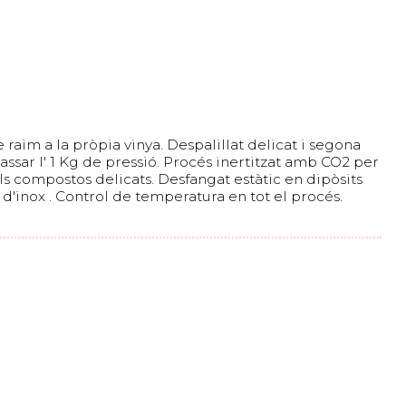
 raïm a la pròpia vinya. Despalillat delicat i segona
ssar l' 1 Kg de pressió. Procés inertitzat amb CO2 per
els compostos delicats. Desfangat estàtic en dipòsits
 d'inox . Control de temperatura en tot el procés.