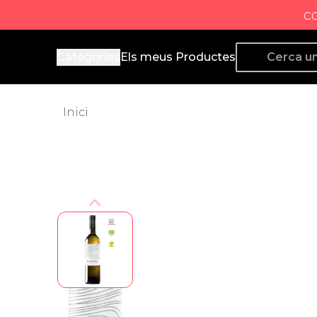
c
Producto de Aquí
Categories
Els meus Productes
Inici