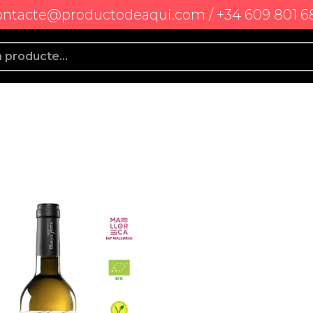
ontacte@productodeaqui.com / +34 609 801 6