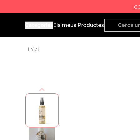
c
Producto de Aquí
Categories
Els meus Productes
Inici