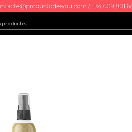
ontacte@productodeaqui.com / +34 609 801 6