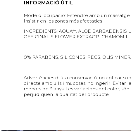
INFORMACIÓ ÚTIL
Mode d' ocupació: Estendre amb un massatge amb 
Insistir en les zones més afectades
INGREDIENTS: AQUA**, ALOE BARBADENSIS 
OFFICINALIS FLOWER EXTRACT*, CHAMOMILL
0% PARABENS, SILICONES, PEGS, OLIS MINE
Advertències d' ús i conservació: no aplicar sob
directe amb ulls i mucoses, no ingerir. Evitar la
menors de 3 anys. Les variacions del color, són 
perjudiquen la qualitat del producte.