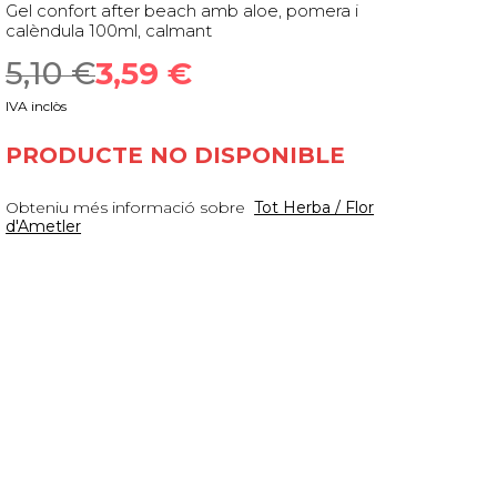
Gel confort after beach amb aloe, pomera i
calèndula 100ml, calmant
5,10
 €
3,59
 €
IVA inclòs
PRODUCTE NO DISPONIBLE
Obteniu més informació sobre
Tot Herba / Flor
d'Ametler