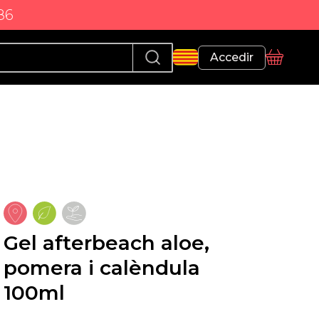
86
Perfil
Accedir
Cistella
Gel afterbeach aloe,
pomera i calèndula
100ml