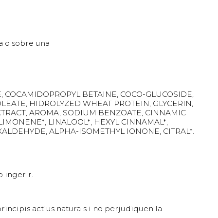
a o sobre una
E, COCAMIDOPROPYL BETAINE, COCO-GLUCOSIDE,
OLEATE, HIDROLYZED WHEAT PROTEIN, GLYCERIN,
XTRACT, AROMA, SODIUM BENZOATE, CINNAMIC
LIMONENE*, LINALOOL*, HEXYL CINNAMAL*,
LDEHYDE, ALPHA-ISOMETHYL IONONE, CITRAL*.
 ingerir.
rincipis actius naturals i no perjudiquen la