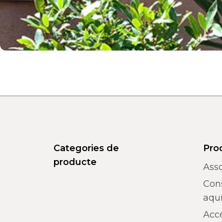
Categories de
Pro
producte
Asso
Con
aquí
Acc