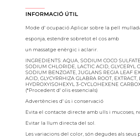
INFORMACIÓ ÚTIL
Mode d' ocupació Aplicar sobre la pell mullad
esponja, estendre sobretot el cos amb
un massatge enèrgic i aclarir.
INGREDIENTS: AQUA, SODIUM COCO SULFAT
SODIUM CHLORIDE, LACTIC ACID, GLYCERYL 
SODIUM BENZOATE, JUGLANS REGIA LEAF E
ACID, GLYCYRRHIZA GLABRA ROOT, EXTRACT, 
HYDROXYISOHEXYL 3-CYCLOHEXENE CARBOXA
(*Procedent d' olis essencials)
Advertències d' ús i conservació
Evita el contacte directe amb ulls i mucoses, no
Evitar la llum directa del sol.
Les variacions del color, són degudes als seus p