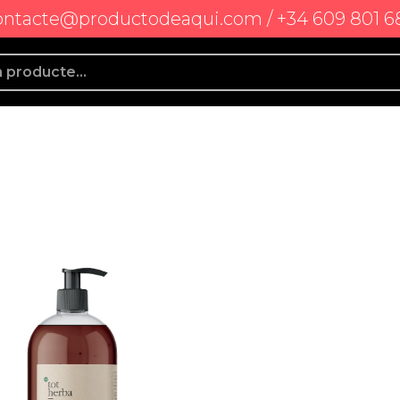
ontacte@productodeaqui.com / +34 609 801 6