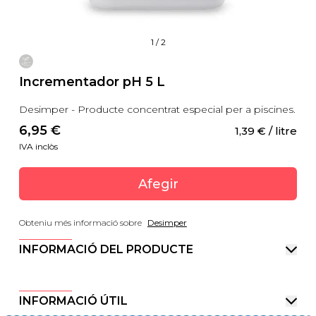
1
/
2
Incrementador pH 5 L
Desimper - Producte concentrat especial per a piscines.
6,95
 €
1,39
 €
 / litre
IVA inclòs
Afegir
Obteniu més informació sobre
Desimper
INFORMACIÓ DEL PRODUCTE
INFORMACIÓ ÚTIL