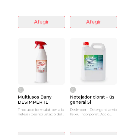
Afegir
Afegir
Multiusos Bany
Netejador clorat – ús
DESIMPER 1L
general 5l
Producte formulat per a la
Desimper - Detergent amb
neteja i desincrustació dels
lleixiu incorporat. Acció
dipòsits de calç més difícils,
immediata. Higiene segura
restes de sabó, taques de
en totes les superfícies.