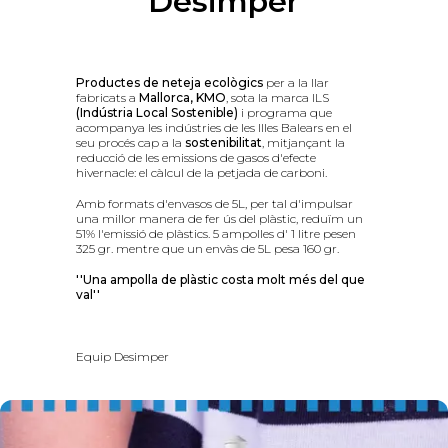
Desimper
Productes de neteja ecològics
per a la llar
fabricats a
Mallorca, KMO
, sota la marca ILS
(Indústria Local Sostenible)
i programa que
acompanya les indústries de les Illes Balears en el
seu procés cap a la
sostenibilitat
, mitjançant la
reducció de les emissions de gasos d'efecte
hivernacle: el càlcul de la petjada de carboni.
Amb formats d'envasos de 5L, per tal d'impulsar
una millor manera de fer ús del plàstic, reduïm un
51% l'emissió de plàstics. 5 ampolles d' 1 litre pesen
325 gr. mentre que un envàs de 5L pesa 160 gr.
''Una ampolla de plàstic costa molt més del que
val''
Equip Desimper