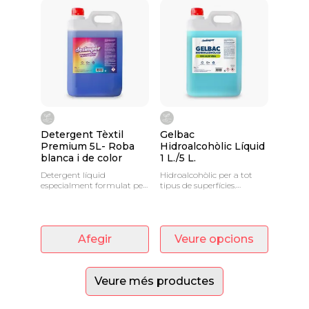
Detergent Tèxtil
Gelbac
Premium 5L- Roba
Hidroalcohòlic Líquid
blanca i de color
1 L./5 L.
Detergent líquid
Hidroalcohòlic per a tot
especialment formulat per
tipus de superfícies.
al rentat de roba d' alta
Producte de ràpida
eficàcia sobre taques.
evaporació que no deixa
residu.
Afegir
Veure opcions
Veure més productes