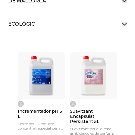
DE MALLORCA
ECOLÒGIC
Incrementador pH 5
Suavitzant
L
Encapsulat
Persistent 5L
Desimper - Producte
concentrat especial per a
Suavitzant per a la roba
piscines.
amb càpsules de perfum.