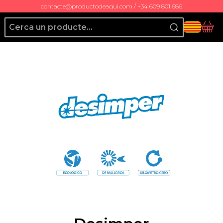
contacte@productodeaqui.com / +34 609 801 686
Producto de Aquí
Cis