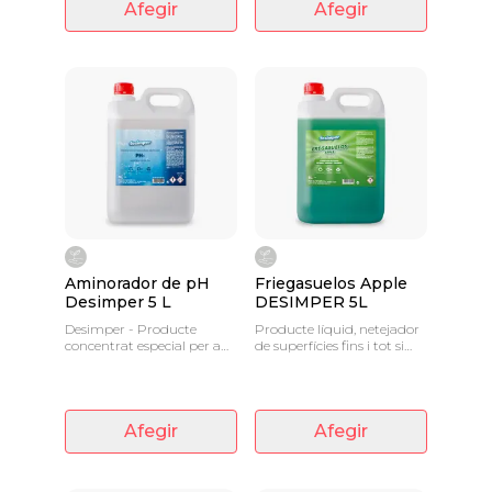
Afegir
Afegir
Aminorador de pH
Friegasuelos Apple
Desimper 5 L
DESIMPER 5L
Desimper - Producte
Producte líquid, netejador
concentrat especial per a
de superfícies fins i tot si
piscines
estan encerades.
Afegir
Afegir