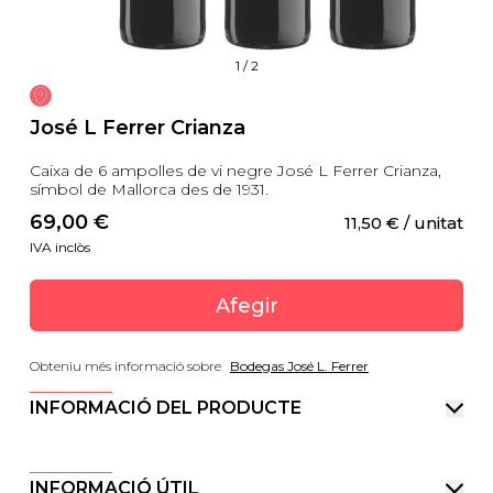
1
/
2
José L Ferrer Crianza
Caixa de 6 ampolles de vi negre José L Ferrer Crianza,
símbol de Mallorca des de 1931.
69,00
 €
11,50
 €
 / unitat
IVA inclòs
Afegir
Obteniu més informació sobre
Bodegas José L. Ferrer
INFORMACIÓ DEL PRODUCTE
INFORMACIÓ ÚTIL