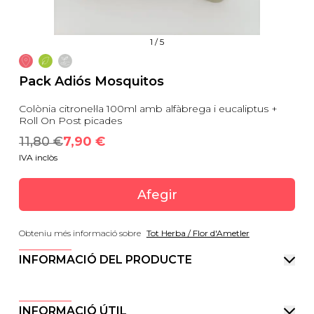
1
/
5
Pack Adiós Mosquitos
Colònia citronel·la 100ml amb alfàbrega i eucaliptus +
Roll On Post picades
11,80
 €
7,90
 €
IVA inclòs
Afegir
Obteniu més informació sobre
Tot Herba / Flor d'Ametler
INFORMACIÓ DEL PRODUCTE
INFORMACIÓ ÚTIL