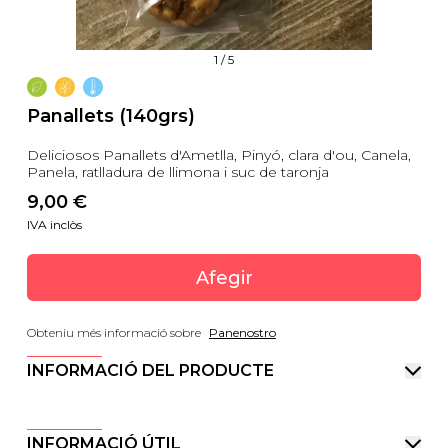
1
/
5
Panallets (140grs)
Deliciosos Panallets d'Ametlla, Pinyó, clara d'ou, Canela,
Panela, ratlladura de llimona i suc de taronja
9,00
 €
IVA inclòs
Afegir
Obteniu més informació sobre
Panenostro
INFORMACIÓ DEL PRODUCTE
INFORMACIÓ ÚTIL