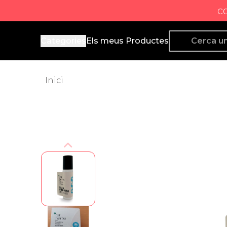
c
Producto de Aquí
Categories
Els meus Productes
Inici