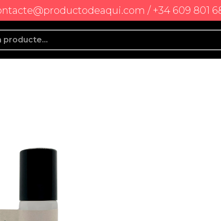
ontacte@productodeaqui.com / +34 609 801 6