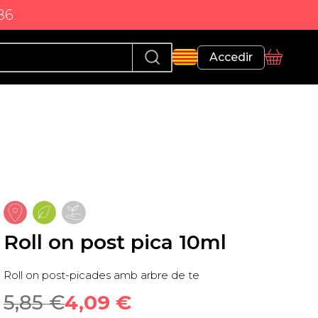
86
Perfil
Accedir
Cistella
Roll on post pica 10ml
Roll on post-picades amb arbre de te
5,85
 €
4,09
 €