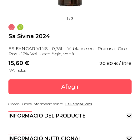
1
/
3
Sa Sivina 2024
ES FANGAR VINS - 0,75L - Vi blanc sec - Premsal, Giro
Ros - 12% Vol. - ecològic, vegà
15,60
 €
20,80
 €
 / litre
IVA inclòs
Afegir
Obteniu més informació sobre
Es Fangar Vins
INFORMACIÓ DEL PRODUCTE
INFORMACIÓ NUTRICIONAL