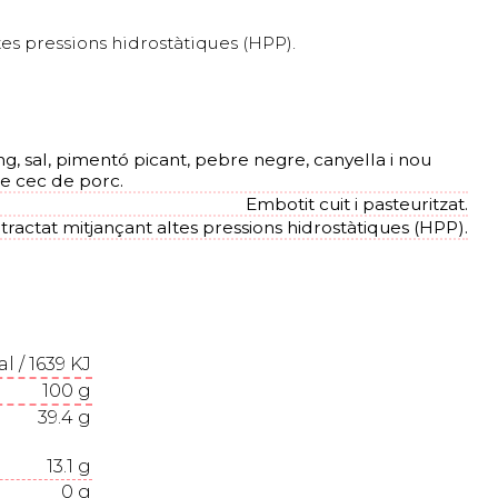
tes pressions hidrostàtiques (HPP).
, sal, pimentó picant, pebre negre, canyella i nou
e cec de porc.
Embotit cuit i pasteuritzat.
 tractat mitjançant altes pressions hidrostàtiques (HPP).
al / 1639 KJ
100
g
39.4
g
13.1
g
0
g