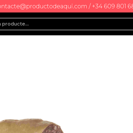
ontacte@productodeaqui.com / +34 609 801 6