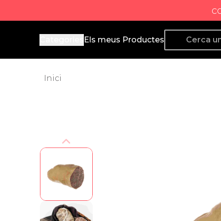
c
Producto de Aquí
Categories
Els meus Productes
Inici