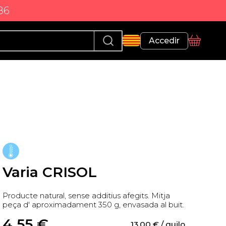
86
Perfil
Accedir
Cistella
Varia CRISOL
Producte natural, sense additius afegits. Mitja
peça d' aproximadament 350 g, envasada al buit.
4,55
 €
13,00
 €
 / quilo