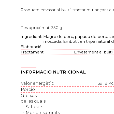
Producte envasat al buit i tractat mitjançant al
Pes aproximat: 350 g.
Ingredients
Magre de porc, papada de porc, sang
moscada. Embotit en tripa natural d
Elaboració
Tractament
Envasament al buit i
INFORMACIÓ NUTRICIONAL
Valor energètic
391.8 Kc
Porció
Greixos
de les quals
•
Saturats
•
Monoinsaturats