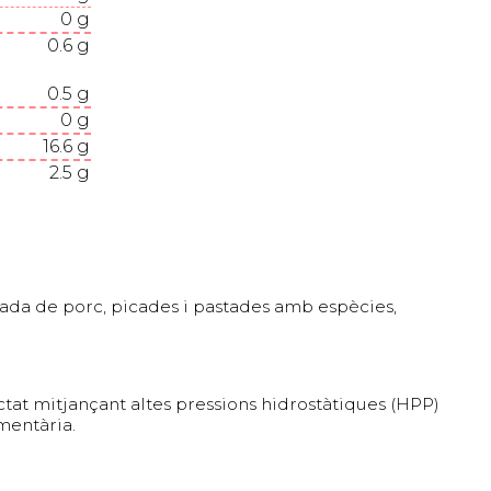
0
g
0.6
g
0.5
g
0
g
16.6
g
2.5
g
ada de porc, picades i pastades amb espècies,
ractat mitjançant altes pressions hidrostàtiques (HPP)
mentària.