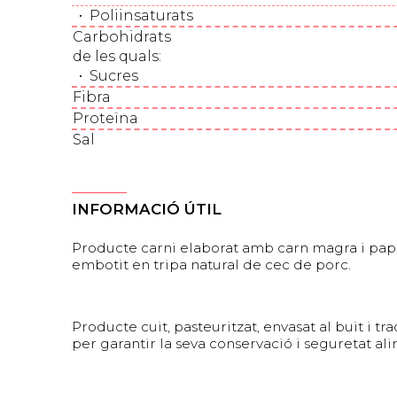
•
Poliinsaturats
Carbohidrats
de les quals
:
•
Sucres
Fibra
Proteïna
Sal
INFORMACIÓ ÚTIL
Producte carni elaborat amb carn magra i pap
embotit en tripa natural de cec de porc.
Producte cuit, pasteuritzat, envasat al buit i t
per garantir la seva conservació i seguretat ali