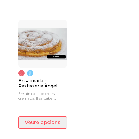
Ensaïmada -
Pastisseria Àngel
Ensaïmada de crema
cremada, llisa, cabell
d'àngel, xocolata o
sobrassada.
Veure opcions