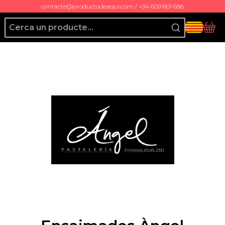
contacte@productodeaqui.com / +34 609 801 686
Producto de Aquí
Cis