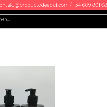
ontakt@productodeaqui.com / +34 609 801 6