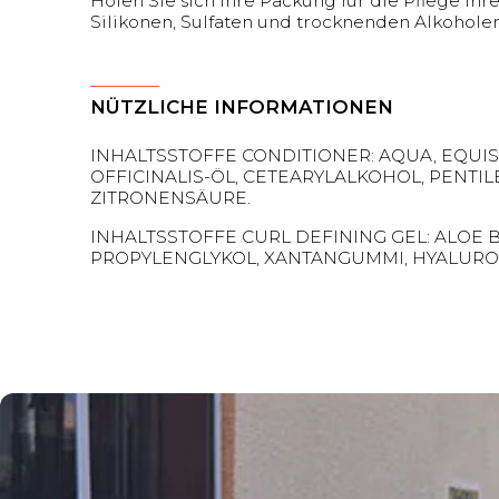
Holen Sie sich Ihre Packung für die Pflege Ihr
Silikonen, Sulfaten und trocknenden Alkohole
NÜTZLICHE INFORMATIONEN
INHALTSSTOFFE CONDITIONER: AQUA, EQUIS
OFFICINALIS-ÖL, CETEARYLALKOHOL, PENTI
ZITRONENSÄURE.
INHALTSSTOFFE CURL DEFINING GEL: ALOE 
PROPYLENGLYKOL, XANTANGUMMI, HYALURON