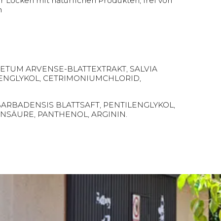
er Locken mit natürlichen Produkten, frei von
n
ETUM ARVENSE-BLATTEXTRAKT, SALVIA
LENGLYKOL, CETRIMONIUMCHLORID,
BARBADENSIS BLATTSAFT, PENTILENGLYKOL,
SÄURE, PANTHENOL, ARGININ.