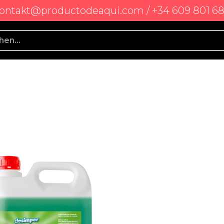
ontakt@productodeaqui.com / +34 609 801 6