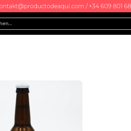
ontakt@productodeaqui.com / +34 609 801 6