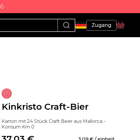
86
Profil
Zugang
Korb
Kinkristo Craft-Bier
Karton mit 24 Stück Craft Beer aus Mallorca -
Konsum Km 0
37,03
 €
3,09
 €
 / einheit