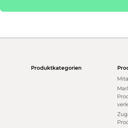
Produktkategorien
Pro
Mita
Mar
Prod
ver
Zug
Pro