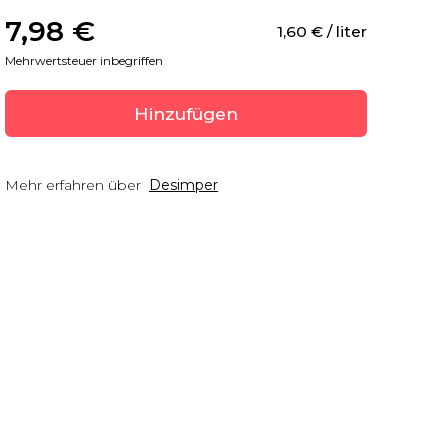
7,98
 €
1,60
 €
 / liter
Mehrwertsteuer inbegriffen
Hinzufügen
Mehr erfahren über
Desimper