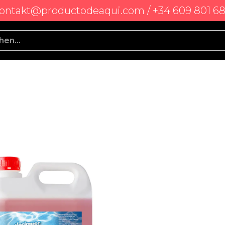
ontakt@productodeaqui.com / +34 609 801 6