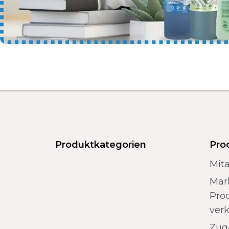
Produktkategorien
Pro
Mita
Mar
Prod
ver
Zug