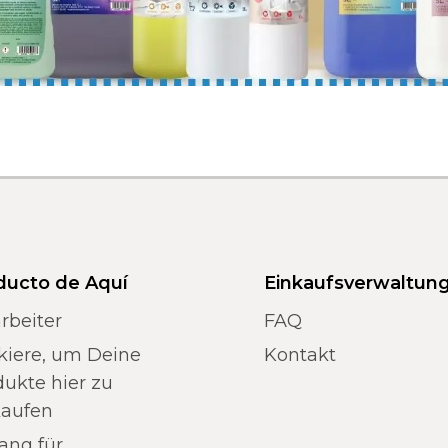
ducto de Aquí
Einkaufsverwaltun
rbeiter
FAQ
kiere, um Deine
Kontakt
ukte hier zu
kaufen
ang für