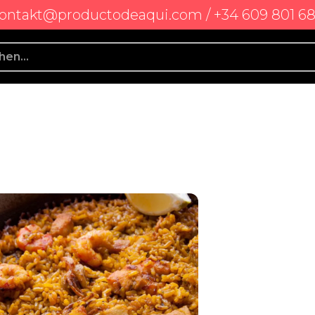
ontakt@productodeaqui.com / +34 609 801 6