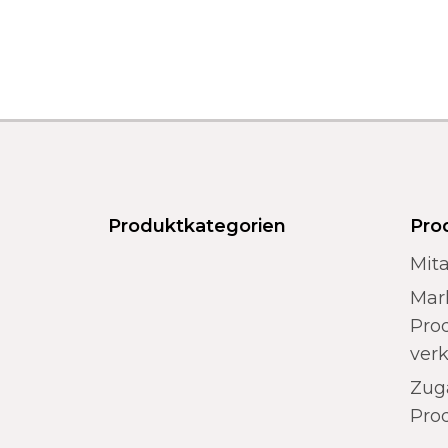
Produktkategorien
Pro
Mita
Mar
Prod
ver
Zug
Pro