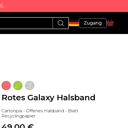
86
Profil
Zugang
Korb
Rotes Galaxy Halsband
Cartonpia - Offenes Halsband - Blatt
Recyclingpapier
49,00
 €