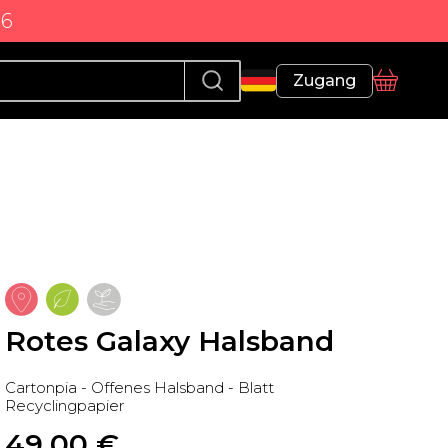
86
Profil
Zugang
Korb
Rotes Galaxy Halsband
Cartonpia - Offenes Halsband - Blatt
Recyclingpapier
49,00
 €