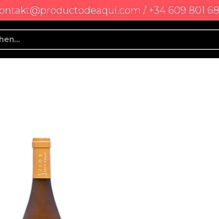
ontakt@productodeaqui.com / +34 609 801 6