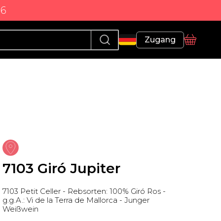
86
Profil
Zugang
Korb
7103 Giró Jupiter
7103 Petit Celler - Rebsorten: 100% Giró Ros -
g.g.A.: Vi de la Terra de Mallorca - Junger
Weißwein