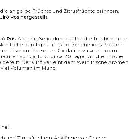
die an gelbe Früchte und Zitrusfrüchte erinnern,
Giró Ros hergestellt
.
iró Ros
. Anschließend durchlaufen die Trauben einen
tskontrolle durchgeführt wird. Schonendes Pressen
umatischen Presse, um Oxidation zu verhindern.
turen von ca. 16°C für ca. 30 Tage, um die Frische
 gereift. Der Giró verleiht dem Wein frische Aromen
 viel Volumen im Mund.
hell.
ch und Zitrusfrüchten, Anklänge von Orange.