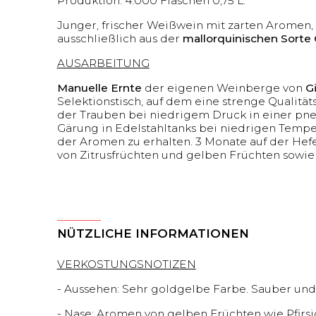
Produktion: 4.000 Flaschen 0,75 L.
Junger, frischer Weißwein mit zarten Aromen, 
ausschließlich aus der
mallorquinischen Sorte 
AUSARBEITUNG
Manuelle Ernte
der eigenen Weinberge von
G
Selektionstisch, auf dem eine strenge Qualitä
der Trauben bei niedrigem Druck in einer pne
Gärung in Edelstahltanks bei niedrigen Tempera
der Aromen zu erhalten. 3 Monate auf der Hefe
von Zitrusfrüchten und gelben Früchten sowie
NÜTZLICHE INFORMATIONEN
VERKOSTUNGSNOTIZEN
- Aussehen: Sehr goldgelbe Farbe. Sauber und 
- Nase: Aromen von gelben Früchten wie Pfirsi