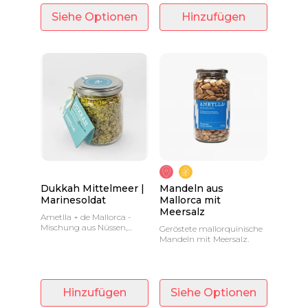
Siehe Optionen
Hinzufügen
Dukkah Mittelmeer |
Mandeln aus
Marinesoldat
Mallorca mit
Meersalz
Ametlla + de Mallorca -
Mischung aus Nüssen,
Geröstete mallorquinische
Samen und Gewürzen,
Mandeln mit Meersalz.
typisch für Ägypten - 110
Gramm
Hinzufügen
Siehe Optionen