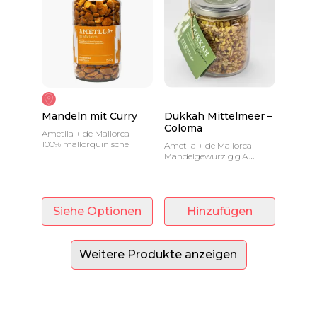
Mandeln mit Curry
Dukkah Mittelmeer –
Coloma
Ametlla + de Mallorca -
100% mallorquinische
Ametlla + de Mallorca -
Mandeln, geerntet von den
Mandelgewürz g.g.A.
besten Farmen der Insel
Mallorca - 120 Gramm
Siehe Optionen
Hinzufügen
Weitere Produkte anzeigen