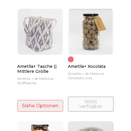
Ametlla+ Tasche ||
Ametlla+ Xocolata
Mittlere Größe
Ametlla + de Mallorca -
Geröstete und
Ametlla + de Mallorca -
karamellisierte Marcona-
Stofftasche
Mandeln, mit Schokolade
"Mallorquinische Zungen"
und Gewürzen.
- Mittelgroß
Nicht
Siehe Optionen
verfügbar