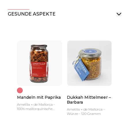
GESUNDE ASPEKTE
Mandeln mit Paprika
Dukkah Mittelmeer –
Barbara
Ametlla + de Mallorca -
100% mallorquinische
Ametlla + de Mallorca -
Mandeln, geerntet von den
Würze - 120 Gramm
besten Farmen der Insel