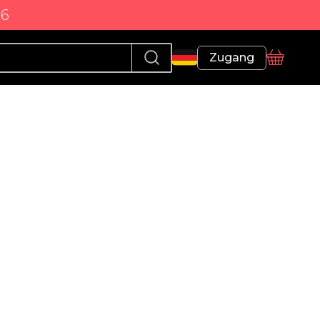
86
Profil
Zugang
Korb