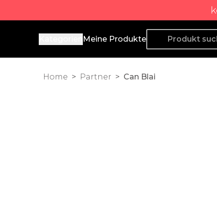
k
Producto de Aquí
Kategorien
Meine Produkte
Home
>
Partner
>
Can Blai