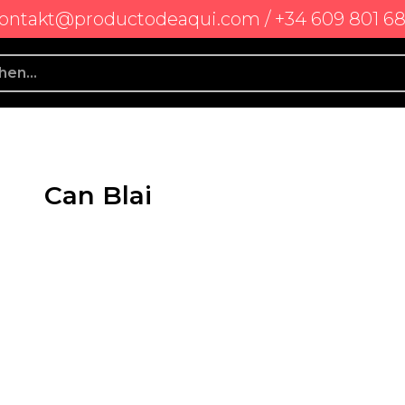
ontakt@productodeaqui.com / +34 609 801 6
Can Blai