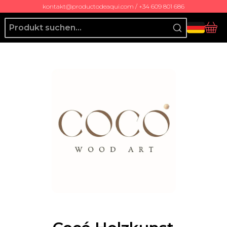
kontakt@productodeaqui.com / +34 609 801 686
Producto de Aquí
Ko