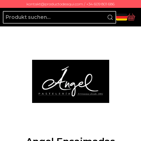
kontakt@productodeaqui.com / +34 609 801 686
Producto de Aquí
Ko