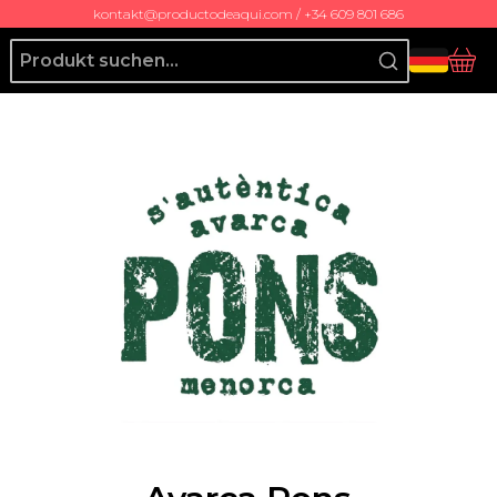
kontakt@productodeaqui.com / +34 609 801 686
Producto de Aquí
Ko