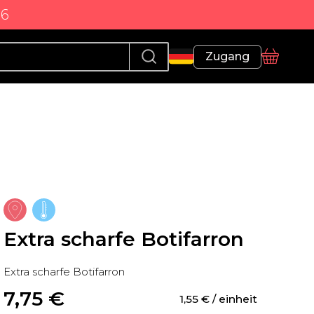
86
Profil
Zugang
Korb
Extra scharfe Botifarron
Extra scharfe Botifarron
7,75
 €
1,55
 €
 / einheit