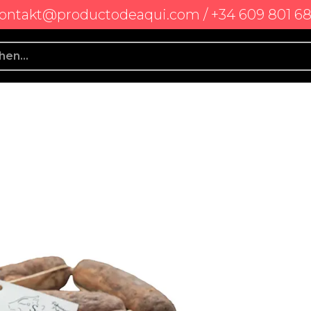
ontakt@productodeaqui.com / +34 609 801 6