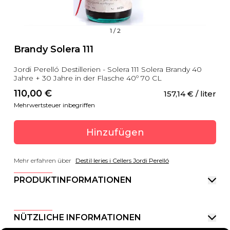
1
/
2
Brandy Solera 111
Jordi Perelló Destillerien - Solera 111 Solera Brandy 40
Jahre + 30 Jahre in der Flasche 40º 70 CL
110,00
 €
157,14
 €
 / liter
Mehrwertsteuer inbegriffen
Hinzufügen
Mehr erfahren über
Destil·leries i Cellers Jordi Perelló
PRODUKTINFORMATIONEN
NÜTZLICHE INFORMATIONEN