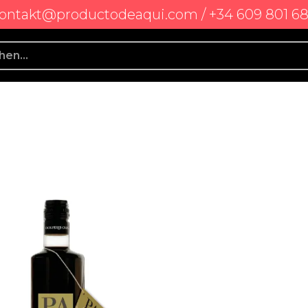
ontakt@productodeaqui.com / +34 609 801 6