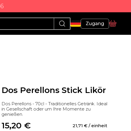
86
Profil
Zugang
Korb
Dos Perellons Stick Likör
Dos Perellons - 70cl - Traditionelles Getränk. Ideal
in Gesellschaft oder um Ihre Momente zu
genießen.
15,20
 €
21,71
 €
 / einheit