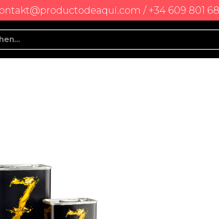
ontakt@productodeaqui.com / +34 609 801 6