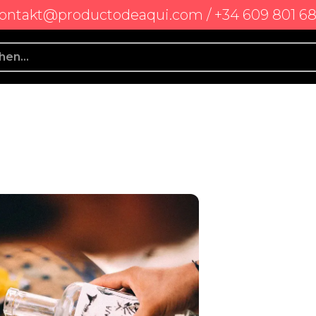
ontakt@productodeaqui.com / +34 609 801 6